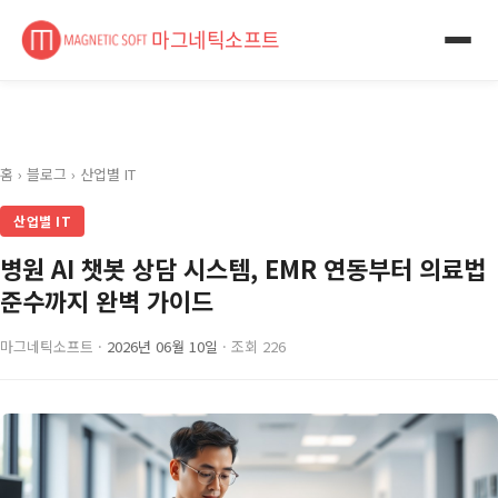
마그네틱소프트
홈
›
블로그
›
산업별 IT
산업별 IT
병원 AI 챗봇 상담 시스템, EMR 연동부터 의료법
준수까지 완벽 가이드
마그네틱소프트 ·
2026년 06월 10일
· 조회 226